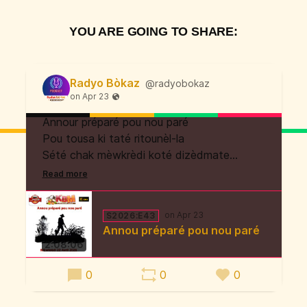
YOU ARE GOING TO SHARE:
Radyo Bòkaz
@radyobokaz
Annour préparé pou nou paré
Pou tousa ki taté ritounèl-la
Sété chak mèwkrèdi koté dizèdmaten
Asi radyo Tanbou
105 FM
S2026:E43
Annou préparé pou nou paré
2:08:06
0
0
0